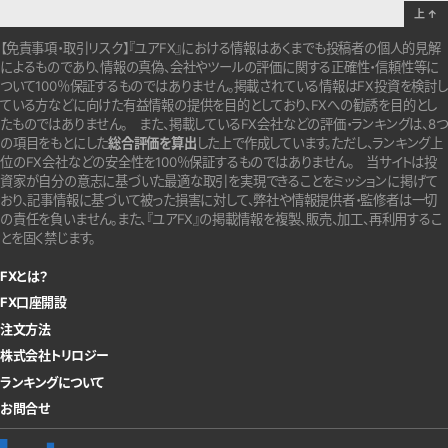
上
↑
【免責事項・取引リスク】『ユアFX』における情報はあくまでも投稿者の個人的見解
によるものであり、情報の真偽、会社やツールの評価に関する正確性・信頼性等に
ついて100％保証するものではありません。
掲載されている情報はFX投資を検討し
ている方などに向けた有益情報の提供を目的としており、FXへの勧誘を目的とし
たものではありません。
また、掲載しているFX会社などの評価・ランキングは、8つ
の項目をもとにした
総合評価を算出
した上で作成しています。
ただし、ランキング上
位のFX会社などの安全性を100％保証するものではありません。
当サイトは投
資家が自分の意志に基づいた最適な取引を実現できることをミッションに掲げて
おり、記事情報に基づいて被った損害に対して、弊社や情報提供者・監修者は一切
の責任を負いません。また、『ユアFX』の掲載情報を複製、販売、加工、再利用するこ
とを固く禁じます。
FXとは？
FX口座開設
注文方法
株式会社トリロジー
ランキングについて
お問合せ