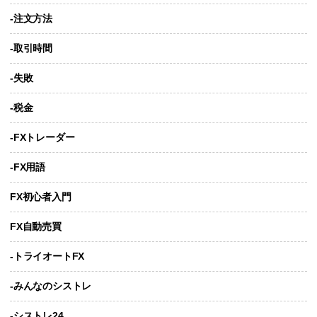
-注文方法
-取引時間
-失敗
-税金
-FXトレーダー
-FX用語
FX初心者入門
FX自動売買
-トライオートFX
-みんなのシストレ
-シストレ24