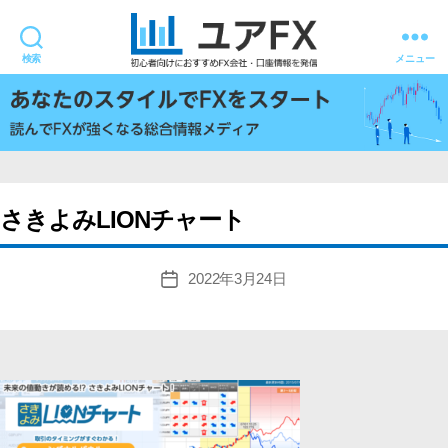
検索
メニュー
ユ
ア
FX
さきよみLIONチャート
2022年3月24日
投
稿
日