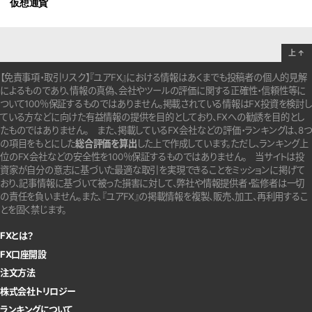
仮想通貨
上
↑
【免責事項・取引リスク】『ユアFX』における情報はあくまでも投稿者の個人的見解
によるものであり、情報の真偽、会社やツールの評価に関する正確性・信頼性等に
ついて100％保証するものではありません。
掲載されている情報はFX投資を検討し
ている方などに向けた有益情報の提供を目的としており、FXへの勧誘を目的とし
たものではありません。
また、掲載しているFX会社などの評価・ランキングは、8つ
の項目をもとにした
総合評価を算出
した上で作成しています。
ただし、ランキング上
位のFX会社などの安全性を100％保証するものではありません。
当サイトは投
資家が自分の意志に基づいた最適な取引を実現できることをミッションに掲げて
おり、記事情報に基づいて被った損害に対して、弊社や情報提供者・監修者は一切
の責任を負いません。また、『ユアFX』の掲載情報を複製、販売、加工、再利用するこ
とを固く禁じます。
FXとは？
FX口座開設
注文方法
株式会社トリロジー
ランキングについて