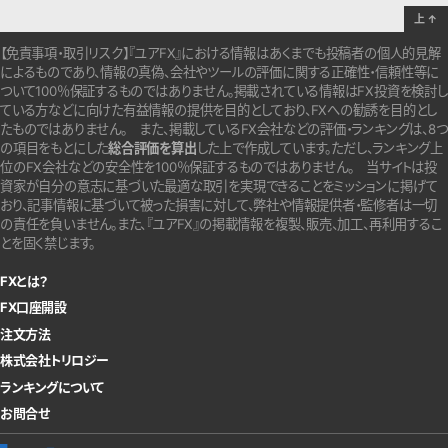
上
↑
【免責事項・取引リスク】『ユアFX』における情報はあくまでも投稿者の個人的見解
によるものであり、情報の真偽、会社やツールの評価に関する正確性・信頼性等に
ついて100％保証するものではありません。
掲載されている情報はFX投資を検討し
ている方などに向けた有益情報の提供を目的としており、FXへの勧誘を目的とし
たものではありません。
また、掲載しているFX会社などの評価・ランキングは、8つ
の項目をもとにした
総合評価を算出
した上で作成しています。
ただし、ランキング上
位のFX会社などの安全性を100％保証するものではありません。
当サイトは投
資家が自分の意志に基づいた最適な取引を実現できることをミッションに掲げて
おり、記事情報に基づいて被った損害に対して、弊社や情報提供者・監修者は一切
の責任を負いません。また、『ユアFX』の掲載情報を複製、販売、加工、再利用するこ
とを固く禁じます。
FXとは？
FX口座開設
注文方法
株式会社トリロジー
ランキングについて
お問合せ