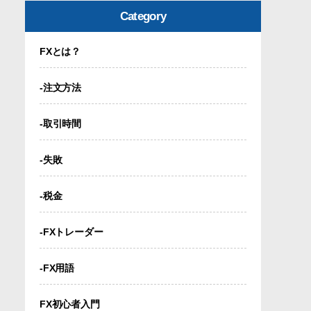
Category
FXとは？
-注文方法
-取引時間
-失敗
-税金
-FXトレーダー
-FX用語
FX初心者入門