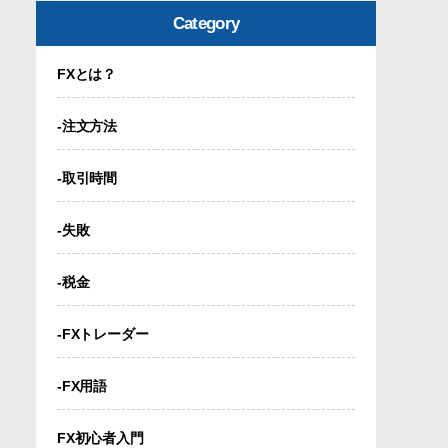
Category
FXとは？
-注文方法
-取引時間
-失敗
-税金
-FXトレーダー
-FX用語
FX初心者入門