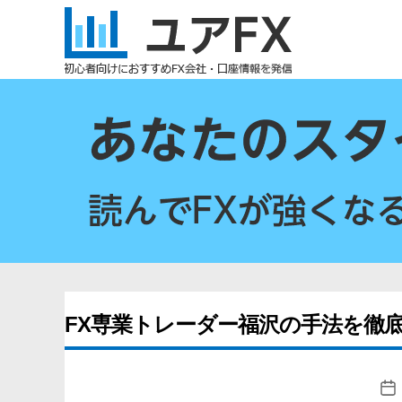
ユ
ア
FX
FX専業トレーダー福沢の手法を徹底
投