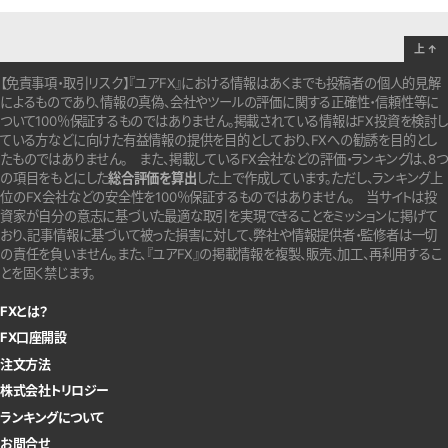
上
↑
【免責事項・取引リスク】『ユアFX』における情報はあくまでも投稿者の個人的見解
によるものであり、情報の真偽、会社やツールの評価に関する正確性・信頼性等に
ついて100％保証するものではありません。
掲載されている情報はFX投資を検討し
ている方などに向けた有益情報の提供を目的としており、FXへの勧誘を目的とし
たものではありません。
また、掲載しているFX会社などの評価・ランキングは、8つ
の項目をもとにした
総合評価を算出
した上で作成しています。
ただし、ランキング上
位のFX会社などの安全性を100％保証するものではありません。
当サイトは投
資家が自分の意志に基づいた最適な取引を実現できることをミッションに掲げて
おり、記事情報に基づいて被った損害に対して、弊社や情報提供者・監修者は一切
の責任を負いません。また、『ユアFX』の掲載情報を複製、販売、加工、再利用するこ
とを固く禁じます。
FXとは？
FX口座開設
注文方法
株式会社トリロジー
ランキングについて
お問合せ