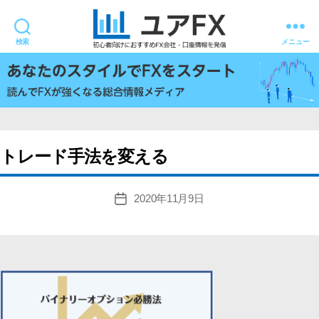
検索
メニュー
ユ
ア
FX
トレード手法を変える
2020年11月9日
投
稿
日