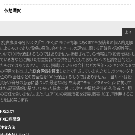
仮想通貨
上
↑
【免責事項・取引リスク】『ユアFX』における情報はあくまでも投稿者の個人的見解
によるものであり、情報の真偽、会社やツールの評価に関する正確性・信頼性等に
ついて100％保証するものではありません。
掲載されている情報はFX投資を検討し
ている方などに向けた有益情報の提供を目的としており、FXへの勧誘を目的とし
たものではありません。
また、掲載しているFX会社などの評価・ランキングは、8つ
の項目をもとにした
総合評価を算出
した上で作成しています。
ただし、ランキング上
位のFX会社などの安全性を100％保証するものではありません。
当サイトは投
資家が自分の意志に基づいた最適な取引を実現できることをミッションに掲げて
おり、記事情報に基づいて被った損害に対して、弊社や情報提供者・監修者は一切
の責任を負いません。また、『ユアFX』の掲載情報を複製、販売、加工、再利用するこ
とを固く禁じます。
FXとは？
FX口座開設
注文方法
株式会社トリロジー