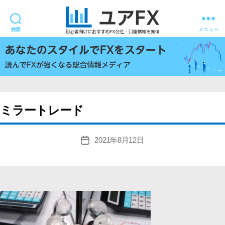
検索
メニュー
ユ
ア
FX
ミラートレード
2021年8月12日
投
稿
日