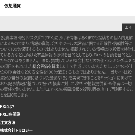
仮想通貨
上
↑
【免責事項・取引リスク】『ユアFX』における情報はあくまでも投稿者の個人的見解
によるものであり、情報の真偽、会社やツールの評価に関する正確性・信頼性等に
ついて100％保証するものではありません。
掲載されている情報はFX投資を検討し
ている方などに向けた有益情報の提供を目的としており、FXへの勧誘を目的とし
たものではありません。
また、掲載しているFX会社などの評価・ランキングは、8つ
の項目をもとにした
総合評価を算出
した上で作成しています。
ただし、ランキング上
位のFX会社などの安全性を100％保証するものではありません。
当サイトは投
資家が自分の意志に基づいた最適な取引を実現できることをミッションに掲げて
おり、記事情報に基づいて被った損害に対して、弊社や情報提供者・監修者は一切
の責任を負いません。また、『ユアFX』の掲載情報を複製、販売、加工、再利用するこ
とを固く禁じます。
FXとは？
FX口座開設
注文方法
株式会社トリロジー