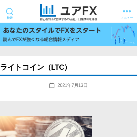
検索
メニュー
ユ
ア
FX
ライトコイン（LTC）
2021年7月13日
投
稿
日