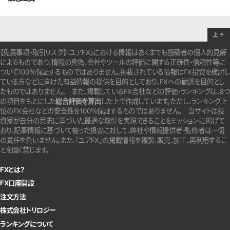
上
↑
【免責事項・取引リスク】『ユアFX』における情報はあくまでも投稿者の個人的見解
によるものであり、情報の真偽、会社やツールの評価に関する正確性・信頼性等に
ついて100％保証するものではありません。
掲載されている情報はFX投資を検討し
ている方などに向けた有益情報の提供を目的としており、FXへの勧誘を目的とし
たものではありません。
また、掲載しているFX会社などの評価・ランキングは、8つ
の項目をもとにした
総合評価を算出
した上で作成しています。
ただし、ランキング上
位のFX会社などの安全性を100％保証するものではありません。
当サイトは投
資家が自分の意志に基づいた最適な取引を実現できることをミッションに掲げて
おり、記事情報に基づいて被った損害に対して、弊社や情報提供者・監修者は一切
の責任を負いません。また、『ユアFX』の掲載情報を複製、販売、加工、再利用するこ
とを固く禁じます。
FXとは？
FX口座開設
注文方法
株式会社トリロジー
ランキングについて