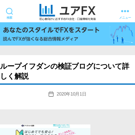
検索
メニュー
ユ
ア
FX
ループイフダンの検証ブログについて詳
しく解説
2020年10月1日
投
稿
日