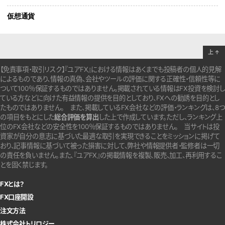
仮想通貨
上
↑
【免責事項・取引リスク】『ユアFX』における情報はあくまでも投稿者の個人的見解
によるものであり、情報の真偽、会社やツールの評価に関する正確性・信頼性等に
ついて100％保証するものではありません。
掲載されている情報はFX投資を検討し
ている方などに向けた有益情報の提供を目的としており、FXへの勧誘を目的とし
たものではありません。
また、掲載しているFX会社などの評価・ランキングは、8つ
の項目をもとにした
総合評価を算出
した上で作成しています。
ただし、ランキング上
位のFX会社などの安全性を100％保証するものではありません。
当サイトは投
資家が自分の意志に基づいた最適な取引を実現できることをミッションに掲げて
おり、記事情報に基づいて被った損害に対して、弊社や情報提供者・監修者は一切
の責任を負いません。また、『ユアFX』の掲載情報を複製、販売、加工、再利用するこ
とを固く禁じます。
FXとは？
FX口座開設
注文方法
株式会社トリロジー