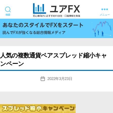
検索
メニュー
ユ
ア
FX
人気の複数通貨ペアスプレッド縮小キャ
ンペーン
2022年3月23日
投
稿
日