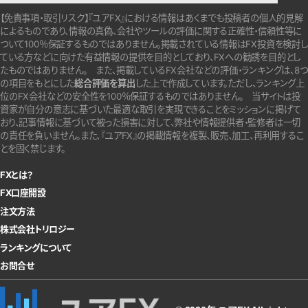
【免責事項・取引リスク】『ユアFX』における情報はあくまでも投稿者の個人的見解
によるものであり、情報の真偽、会社やツールの評価に関する正確性・信頼性等に
ついて100％保証するものではありません。
掲載されている情報はFX投資を検討し
ている方などに向けた有益情報の提供を目的としており、FXへの勧誘を目的とし
たものではありません。
また、掲載しているFX会社などの評価・ランキングは、8つ
の項目をもとにした
総合評価を算出
した上で作成しています。
ただし、ランキング上
位のFX会社などの安全性を100％保証するものではありません。
当サイトは投
資家が自分の意志に基づいた最適な取引を実現できることをミッションに掲げて
おり、記事情報に基づいて被った損害に対して、弊社や情報提供者・監修者は一切
の責任を負いません。また、『ユアFX』の掲載情報を複製、販売、加工、再利用するこ
とを固く禁じます。
FXとは？
FX口座開設
注文方法
株式会社トリロジー
ランキングについて
お問合せ