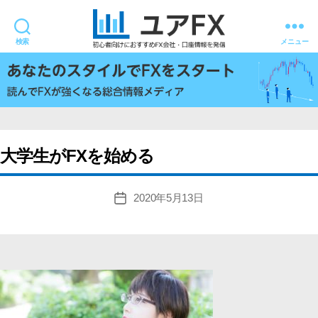
検索
メニュー
ユ
ア
FX
大学生がFXを始める
2020年5月13日
投
稿
日