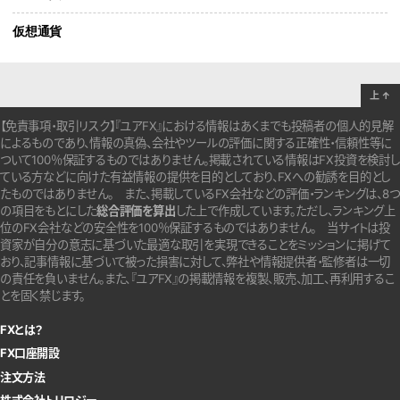
仮想通貨
上
↑
【免責事項・取引リスク】『ユアFX』における情報はあくまでも投稿者の個人的見解
によるものであり、情報の真偽、会社やツールの評価に関する正確性・信頼性等に
ついて100％保証するものではありません。
掲載されている情報はFX投資を検討し
ている方などに向けた有益情報の提供を目的としており、FXへの勧誘を目的とし
たものではありません。
また、掲載しているFX会社などの評価・ランキングは、8つ
の項目をもとにした
総合評価を算出
した上で作成しています。
ただし、ランキング上
位のFX会社などの安全性を100％保証するものではありません。
当サイトは投
資家が自分の意志に基づいた最適な取引を実現できることをミッションに掲げて
おり、記事情報に基づいて被った損害に対して、弊社や情報提供者・監修者は一切
の責任を負いません。また、『ユアFX』の掲載情報を複製、販売、加工、再利用するこ
とを固く禁じます。
FXとは？
FX口座開設
注文方法
株式会社トリロジー