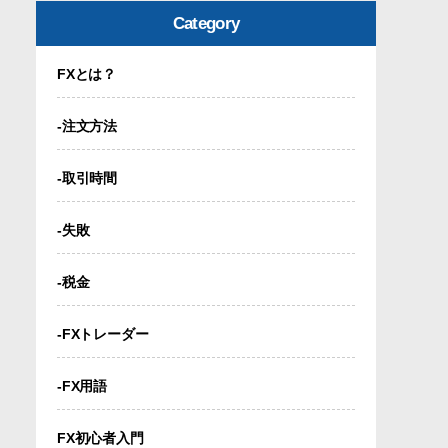
Category
FXとは？
-注文方法
-取引時間
-失敗
-税金
-FXトレーダー
-FX用語
FX初心者入門