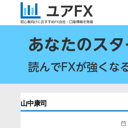
ユ
ア
FX
山中康司
投