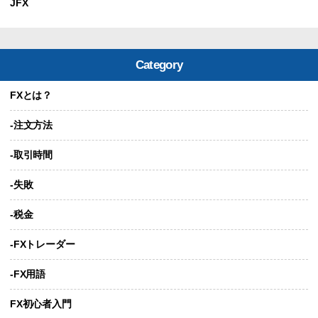
JFX
Category
FXとは？
-注文方法
-取引時間
-失敗
-税金
-FXトレーダー
-FX用語
FX初心者入門