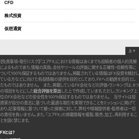
CFD
株式投資
仮想通貨
上
↑
【免責事項・取引リスク】『ユアFX』における情報はあくまでも投稿者の個人的見解
によるものであり、情報の真偽、会社やツールの評価に関する正確性・信頼性等に
ついて100％保証するものではありません。
掲載されている情報はFX投資を検討し
ている方などに向けた有益情報の提供を目的としており、FXへの勧誘を目的とし
たものではありません。
また、掲載しているFX会社などの評価・ランキングは、8つ
の項目をもとにした
総合評価を算出
した上で作成しています。
ただし、ランキング上
位のFX会社などの安全性を100％保証するものではありません。
当サイトは投
資家が自分の意志に基づいた最適な取引を実現できることをミッションに掲げて
おり、記事情報に基づいて被った損害に対して、弊社や情報提供者・監修者は一切
の責任を負いません。また、『ユアFX』の掲載情報を複製、販売、加工、再利用するこ
とを固く禁じます。
FXとは？