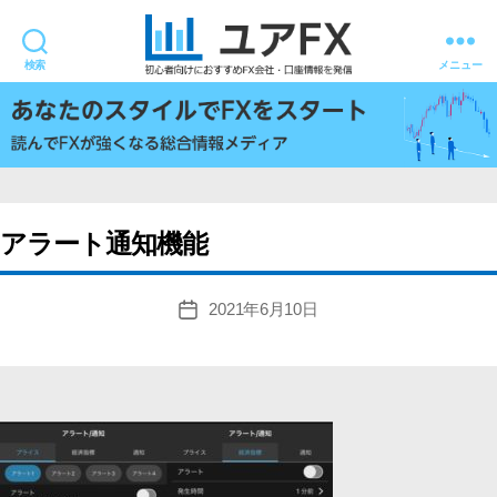
検索
メニュー
ユ
ア
FX
アラート通知機能
2021年6月10日
投
稿
日