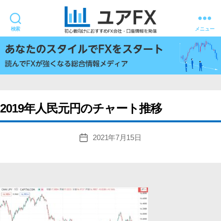
検索
メニュー
ユ
ア
FX
2019年人民元円のチャート推移
2021年7月15日
投
稿
日