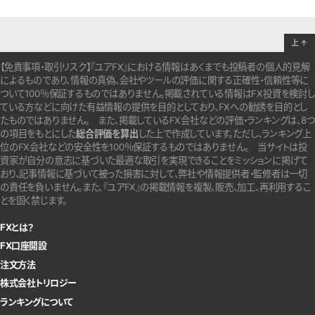
上
↑
【免責事項・取引リスク】『ユアFX』における情報はあくまでも投稿者の個人的見解
によるものであり、情報の真偽、会社やツールの評価に関する正確性・信頼性等に
ついて100％保証するものではありません。
掲載されている情報はFX投資を検討し
ている方などに向けた有益情報の提供を目的としており、FXへの勧誘を目的とし
たものではありません。
また、掲載しているFX会社などの評価・ランキングは、8つ
の項目をもとにした
総合評価を算出
した上で作成しています。
ただし、ランキング上
位のFX会社などの安全性を100％保証するものではありません。
当サイトは投
資家が自分の意志に基づいた最適な取引を実現できることをミッションに掲げて
おり、記事情報に基づいて被った損害に対して、弊社や情報提供者・監修者は一切
の責任を負いません。また、『ユアFX』の掲載情報を複製、販売、加工、再利用するこ
とを固く禁じます。
FXとは？
FX口座開設
注文方法
株式会社トリロジー
ランキングについて