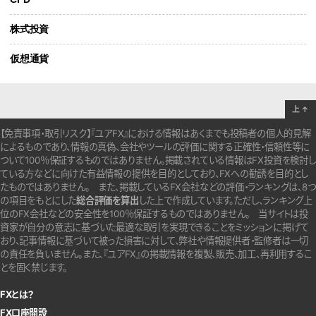
株式投資
仮想通貨
上
↑
【免責事項・取引リスク】『ユアFX』における情報はあくまでも投稿者の個人的見解
によるものであり、情報の真偽、会社やツールの評価に関する正確性・信頼性等に
ついて100％保証するものではありません。
掲載されている情報はFX投資を検討し
ている方などに向けた有益情報の提供を目的としており、FXへの勧誘を目的とし
たものではありません。
また、掲載しているFX会社などの評価・ランキングは、8つ
の項目をもとにした
総合評価を算出
した上で作成しています。
ただし、ランキング上
位のFX会社などの安全性を100％保証するものではありません。
当サイトは投
資家が自分の意志に基づいた最適な取引を実現できることをミッションに掲げて
おり、記事情報に基づいて被った損害に対して、弊社や情報提供者・監修者は一切
の責任を負いません。また、『ユアFX』の掲載情報を複製、販売、加工、再利用するこ
とを固く禁じます。
FXとは？
FX口座開設