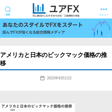
検索
メニュー
ユ
ア
FX
アメリカと日本のビックマック価格の推
移
2021年8月11日
投
稿
日