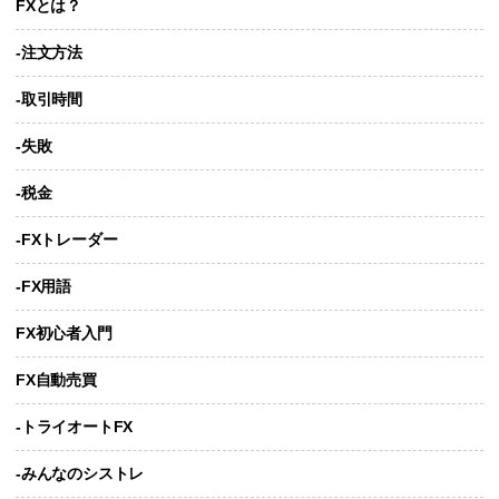
FXとは？
-注文方法
-取引時間
-失敗
-税金
-FXトレーダー
-FX用語
FX初心者入門
FX自動売買
-トライオートFX
-みんなのシストレ