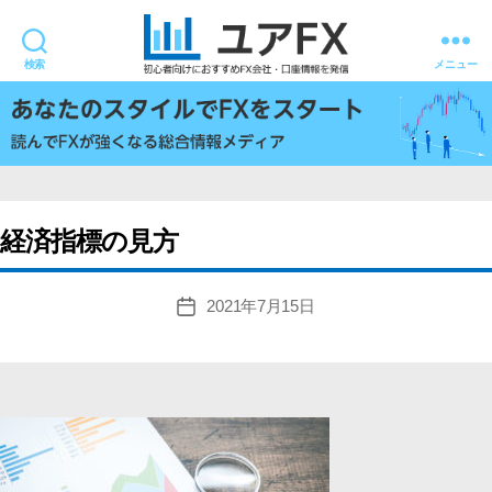
検索
メニュー
ユ
ア
FX
経済指標の見方
2021年7月15日
投
稿
日