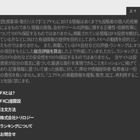
上
↑
【免責事項・取引リスク】『ユアFX』における情報はあくまでも投稿者の個人的見解
によるものであり、情報の真偽、会社やツールの評価に関する正確性・信頼性等に
ついて100％保証するものではありません。
掲載されている情報はFX投資を検討し
ている方などに向けた有益情報の提供を目的としており、FXへの勧誘を目的とし
たものではありません。
また、掲載しているFX会社などの評価・ランキングは、8つ
の項目をもとにした
総合評価を算出
した上で作成しています。
ただし、ランキング上
位のFX会社などの安全性を100％保証するものではありません。
当サイトは投
資家が自分の意志に基づいた最適な取引を実現できることをミッションに掲げて
おり、記事情報に基づいて被った損害に対して、弊社や情報提供者・監修者は一切
の責任を負いません。また、『ユアFX』の掲載情報を複製、販売、加工、再利用するこ
とを固く禁じます。
FXとは？
FX口座開設
注文方法
株式会社トリロジー
ランキングについて
お問合せ