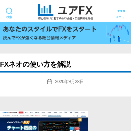
検索
メニュー
ユ
ア
FX
FXネオの使い方を解説
2020年9月28日
投
稿
日