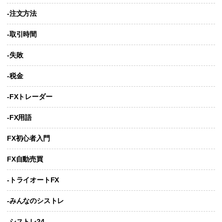
-注文方法
-取引時間
-失敗
-税金
-FXトレーダー
-FX用語
FX初心者入門
FX自動売買
-トライオートFX
-みんなのシストレ
-シストレ24