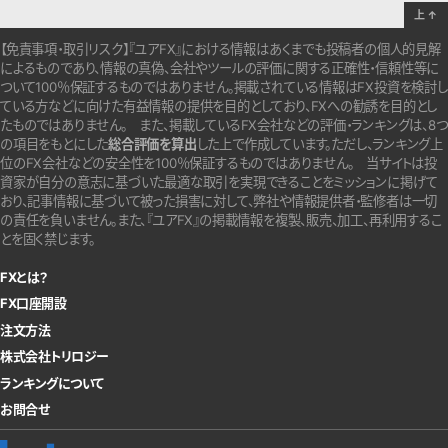
上
↑
【免責事項・取引リスク】『ユアFX』における情報はあくまでも投稿者の個人的見解
によるものであり、情報の真偽、会社やツールの評価に関する正確性・信頼性等に
ついて100％保証するものではありません。
掲載されている情報はFX投資を検討し
ている方などに向けた有益情報の提供を目的としており、FXへの勧誘を目的とし
たものではありません。
また、掲載しているFX会社などの評価・ランキングは、8つ
の項目をもとにした
総合評価を算出
した上で作成しています。
ただし、ランキング上
位のFX会社などの安全性を100％保証するものではありません。
当サイトは投
資家が自分の意志に基づいた最適な取引を実現できることをミッションに掲げて
おり、記事情報に基づいて被った損害に対して、弊社や情報提供者・監修者は一切
の責任を負いません。また、『ユアFX』の掲載情報を複製、販売、加工、再利用するこ
とを固く禁じます。
FXとは？
FX口座開設
注文方法
株式会社トリロジー
ランキングについて
お問合せ