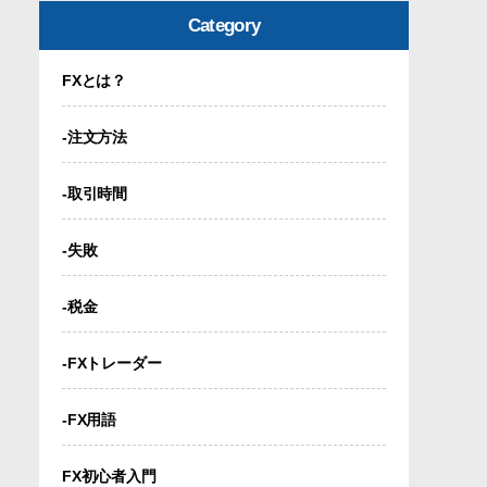
Category
FXとは？
-注文方法
-取引時間
-失敗
-税金
-FXトレーダー
-FX用語
FX初心者入門