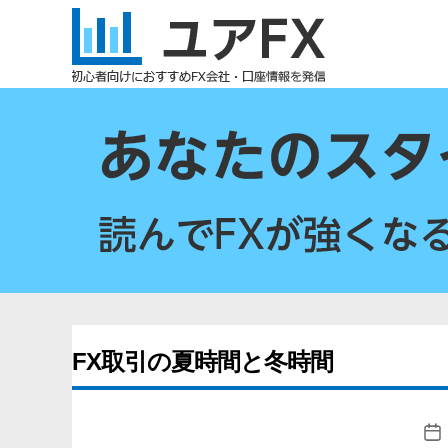
ユ
ア
FX
FX取引の夏時間と冬時間
投