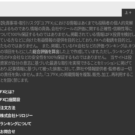
上
↑
【免責事項・取引リスク】『ユアFX』における情報はあくまでも投稿者の個人的見解
によるものであり、情報の真偽、会社やツールの評価に関する正確性・信頼性等に
ついて100％保証するものではありません。
掲載されている情報はFX投資を検討し
ている方などに向けた有益情報の提供を目的としており、FXへの勧誘を目的とし
たものではありません。
また、掲載しているFX会社などの評価・ランキングは、8つ
の項目をもとにした
総合評価を算出
した上で作成しています。
ただし、ランキング上
位のFX会社などの安全性を100％保証するものではありません。
当サイトは投
資家が自分の意志に基づいた最適な取引を実現できることをミッションに掲げて
おり、記事情報に基づいて被った損害に対して、弊社や情報提供者・監修者は一切
の責任を負いません。また、『ユアFX』の掲載情報を複製、販売、加工、再利用するこ
とを固く禁じます。
FXとは？
FX口座開設
注文方法
株式会社トリロジー
ランキングについて
お問合せ