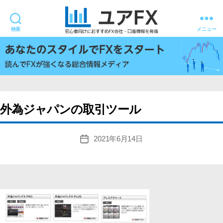
検索
メニュー
ユ
ア
FX
外為ジャパンの取引ツール
2021年6月14日
投
稿
日