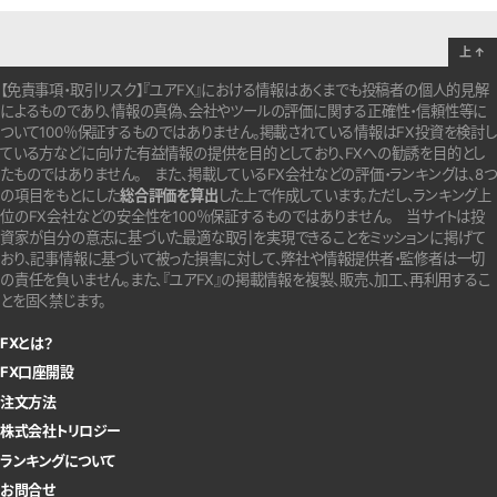
上
↑
【免責事項・取引リスク】『ユアFX』における情報はあくまでも投稿者の個人的見解
によるものであり、情報の真偽、会社やツールの評価に関する正確性・信頼性等に
ついて100％保証するものではありません。
掲載されている情報はFX投資を検討し
ている方などに向けた有益情報の提供を目的としており、FXへの勧誘を目的とし
たものではありません。
また、掲載しているFX会社などの評価・ランキングは、8つ
の項目をもとにした
総合評価を算出
した上で作成しています。
ただし、ランキング上
位のFX会社などの安全性を100％保証するものではありません。
当サイトは投
資家が自分の意志に基づいた最適な取引を実現できることをミッションに掲げて
おり、記事情報に基づいて被った損害に対して、弊社や情報提供者・監修者は一切
の責任を負いません。また、『ユアFX』の掲載情報を複製、販売、加工、再利用するこ
とを固く禁じます。
FXとは？
FX口座開設
注文方法
株式会社トリロジー
ランキングについて
お問合せ