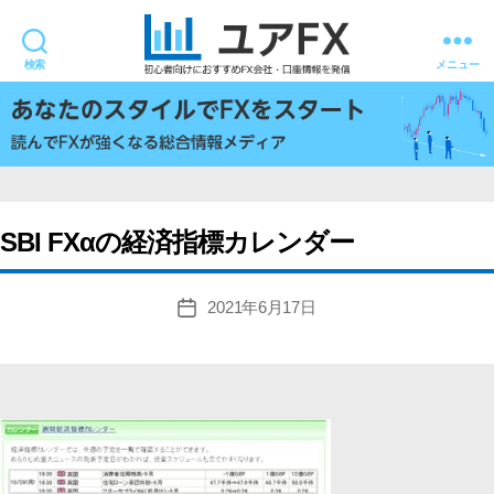
検索
メニュー
ユ
ア
FX
SBI FXαの経済指標カレンダー
2021年6月17日
投
稿
日