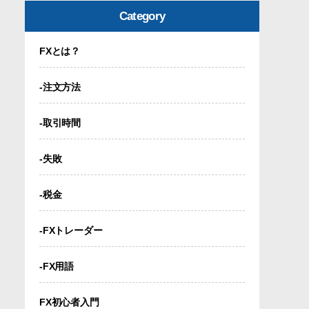
Category
FXとは？
-注文方法
-取引時間
-失敗
-税金
-FXトレーダー
-FX用語
FX初心者入門