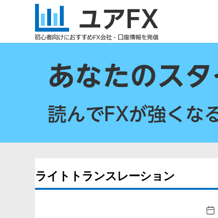
ユ
ア
FX
ライトトランスレーション
投