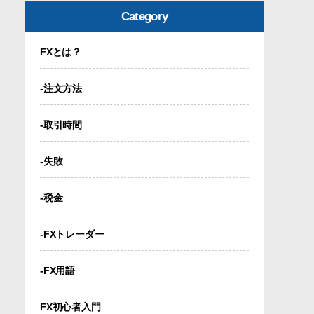
Category
FXとは？
-注文方法
-取引時間
-失敗
-税金
-FXトレーダー
-FX用語
FX初心者入門