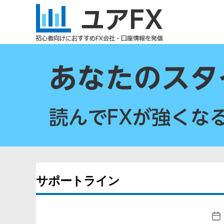
ユ
ア
FX
サポートライン
投