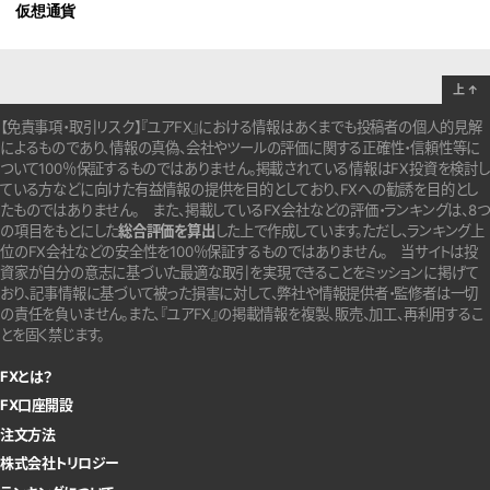
仮想通貨
上
↑
【免責事項・取引リスク】『ユアFX』における情報はあくまでも投稿者の個人的見解
によるものであり、情報の真偽、会社やツールの評価に関する正確性・信頼性等に
ついて100％保証するものではありません。
掲載されている情報はFX投資を検討し
ている方などに向けた有益情報の提供を目的としており、FXへの勧誘を目的とし
たものではありません。
また、掲載しているFX会社などの評価・ランキングは、8つ
の項目をもとにした
総合評価を算出
した上で作成しています。
ただし、ランキング上
位のFX会社などの安全性を100％保証するものではありません。
当サイトは投
資家が自分の意志に基づいた最適な取引を実現できることをミッションに掲げて
おり、記事情報に基づいて被った損害に対して、弊社や情報提供者・監修者は一切
の責任を負いません。また、『ユアFX』の掲載情報を複製、販売、加工、再利用するこ
とを固く禁じます。
FXとは？
FX口座開設
注文方法
株式会社トリロジー