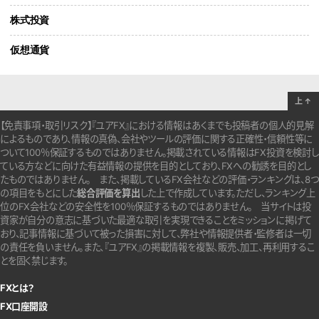
株式投資
仮想通貨
上
↑
【免責事項・取引リスク】『ユアFX』における情報はあくまでも投稿者の個人的見解
によるものであり、情報の真偽、会社やツールの評価に関する正確性・信頼性等に
ついて100％保証するものではありません。
掲載されている情報はFX投資を検討し
ている方などに向けた有益情報の提供を目的としており、FXへの勧誘を目的とし
たものではありません。
また、掲載しているFX会社などの評価・ランキングは、8つ
の項目をもとにした
総合評価を算出
した上で作成しています。
ただし、ランキング上
位のFX会社などの安全性を100％保証するものではありません。
当サイトは投
資家が自分の意志に基づいた最適な取引を実現できることをミッションに掲げて
おり、記事情報に基づいて被った損害に対して、弊社や情報提供者・監修者は一切
の責任を負いません。また、『ユアFX』の掲載情報を複製、販売、加工、再利用するこ
とを固く禁じます。
FXとは？
FX口座開設