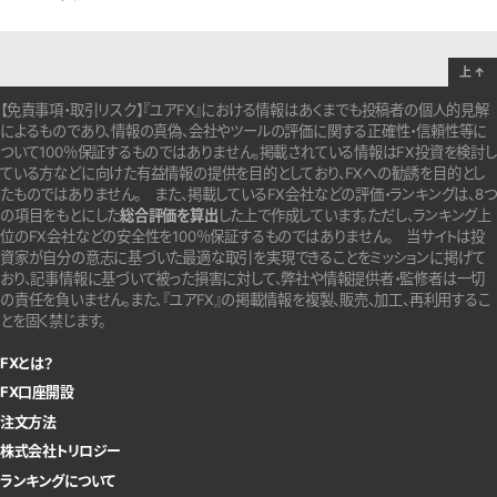
上
↑
【免責事項・取引リスク】『ユアFX』における情報はあくまでも投稿者の個人的見解
によるものであり、情報の真偽、会社やツールの評価に関する正確性・信頼性等に
ついて100％保証するものではありません。
掲載されている情報はFX投資を検討し
ている方などに向けた有益情報の提供を目的としており、FXへの勧誘を目的とし
たものではありません。
また、掲載しているFX会社などの評価・ランキングは、8つ
の項目をもとにした
総合評価を算出
した上で作成しています。
ただし、ランキング上
位のFX会社などの安全性を100％保証するものではありません。
当サイトは投
資家が自分の意志に基づいた最適な取引を実現できることをミッションに掲げて
おり、記事情報に基づいて被った損害に対して、弊社や情報提供者・監修者は一切
の責任を負いません。また、『ユアFX』の掲載情報を複製、販売、加工、再利用するこ
とを固く禁じます。
FXとは？
FX口座開設
注文方法
株式会社トリロジー
ランキングについて