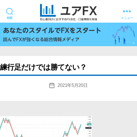
検索
メニュー
ユ
ア
FX
練行足だけでは勝てない？
2021年5月20日
投
稿
日