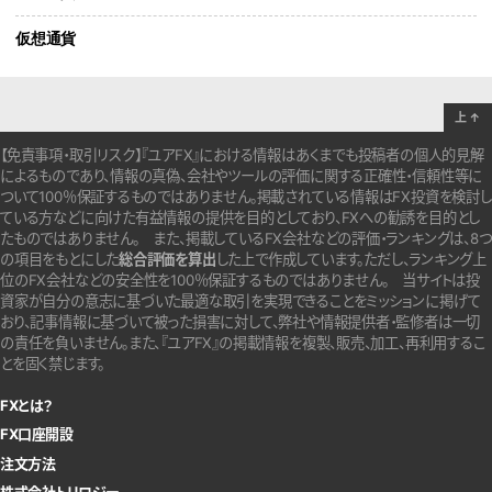
仮想通貨
上
↑
【免責事項・取引リスク】『ユアFX』における情報はあくまでも投稿者の個人的見解
によるものであり、情報の真偽、会社やツールの評価に関する正確性・信頼性等に
ついて100％保証するものではありません。
掲載されている情報はFX投資を検討し
ている方などに向けた有益情報の提供を目的としており、FXへの勧誘を目的とし
たものではありません。
また、掲載しているFX会社などの評価・ランキングは、8つ
の項目をもとにした
総合評価を算出
した上で作成しています。
ただし、ランキング上
位のFX会社などの安全性を100％保証するものではありません。
当サイトは投
資家が自分の意志に基づいた最適な取引を実現できることをミッションに掲げて
おり、記事情報に基づいて被った損害に対して、弊社や情報提供者・監修者は一切
の責任を負いません。また、『ユアFX』の掲載情報を複製、販売、加工、再利用するこ
とを固く禁じます。
FXとは？
FX口座開設
注文方法
株式会社トリロジー