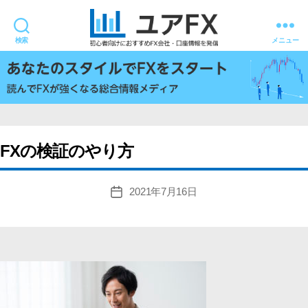
検索
メニュー
ユ
ア
FX
FXの検証のやり方
2021年7月16日
投
稿
日