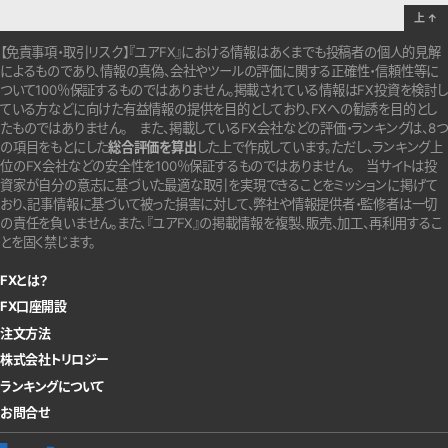
上
↑
【免責事項・取引リスク】『ユアFX』における情報はあくまでも投稿者の個人的見解
によるものであり、情報の真偽、会社やツールの評価に関する正確性・信頼性等に
ついて100％保証するものではありません。
掲載されている情報はFX投資を検討し
ている方などに向けた有益情報の提供を目的としており、FXへの勧誘を目的とし
たものではありません。
また、掲載しているFX会社などの評価・ランキングは、8つ
の項目をもとにした
総合評価を算出
した上で作成しています。
ただし、ランキング上
位のFX会社などの安全性を100％保証するものではありません。
当サイトは投
資家が自分の意志に基づいた最適な取引を実現できることをミッションに掲げて
おり、記事情報に基づいて被った損害に対して、弊社や情報提供者・監修者は一切
の責任を負いません。また、『ユアFX』の掲載情報を複製、販売、加工、再利用するこ
とを固く禁じます。
FXとは？
FX口座開設
注文方法
株式会社トリロジー
ランキングについて
お問合せ