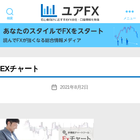
検索
メニュー
ユ
ア
FX
EXチャート
2021年8月2日
投
稿
日