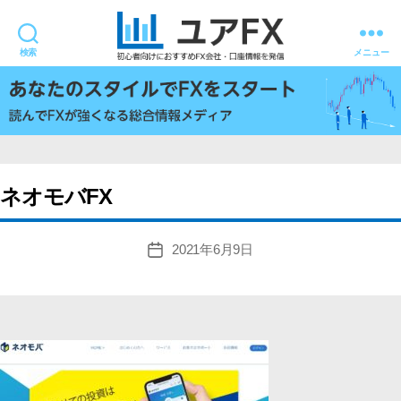
検索
メニュー
ユ
ア
FX
ネオモバFX
2021年6月9日
投
稿
日