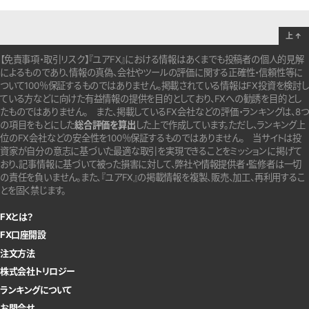
上
↑
【免責事項・取引リスク】『ユアFX』における情報はあくまでも投稿者の個人的見解
によるものであり、情報の真偽、会社やツールの評価に関する正確性・信頼性等に
ついて100％保証するものではありません。
掲載されている情報はFX投資を検討し
ている方などに向けた有益情報の提供を目的としており、FXへの勧誘を目的とし
たものではありません。
また、掲載しているFX会社などの評価・ランキングは、8つ
の項目をもとにした
総合評価を算出
した上で作成しています。
ただし、ランキング上
位のFX会社などの安全性を100％保証するものではありません。
当サイトは投
資家が自分の意志に基づいた最適な取引を実現できることをミッションに掲げて
おり、記事情報に基づいて被った損害に対して、弊社や情報提供者・監修者は一切
の責任を負いません。また、『ユアFX』の掲載情報を複製、販売、加工、再利用するこ
とを固く禁じます。
FXとは？
FX口座開設
注文方法
株式会社トリロジー
ランキングについて
お問合せ