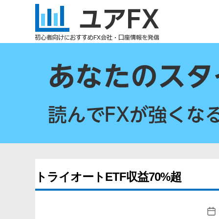
ユ
ア
FX
トライオートETF収益70%超
投