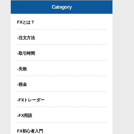
Category
FXとは？
-注文方法
-取引時間
-失敗
-税金
-FXトレーダー
-FX用語
FX初心者入門