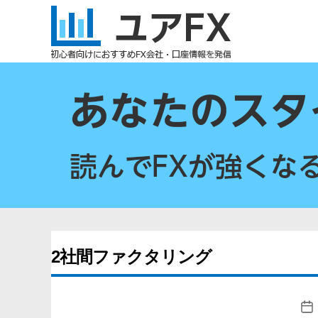
ユ
ア
FX
2社間ファクタリング
投