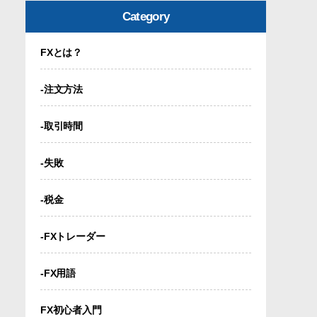
Category
FXとは？
-注文方法
-取引時間
-失敗
-税金
-FXトレーダー
-FX用語
FX初心者入門