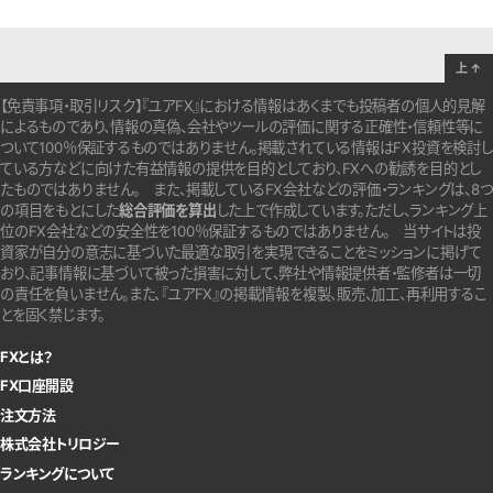
上
↑
【免責事項・取引リスク】『ユアFX』における情報はあくまでも投稿者の個人的見解
によるものであり、情報の真偽、会社やツールの評価に関する正確性・信頼性等に
ついて100％保証するものではありません。
掲載されている情報はFX投資を検討し
ている方などに向けた有益情報の提供を目的としており、FXへの勧誘を目的とし
たものではありません。
また、掲載しているFX会社などの評価・ランキングは、8つ
の項目をもとにした
総合評価を算出
した上で作成しています。
ただし、ランキング上
位のFX会社などの安全性を100％保証するものではありません。
当サイトは投
資家が自分の意志に基づいた最適な取引を実現できることをミッションに掲げて
おり、記事情報に基づいて被った損害に対して、弊社や情報提供者・監修者は一切
の責任を負いません。また、『ユアFX』の掲載情報を複製、販売、加工、再利用するこ
とを固く禁じます。
FXとは？
FX口座開設
注文方法
株式会社トリロジー
ランキングについて