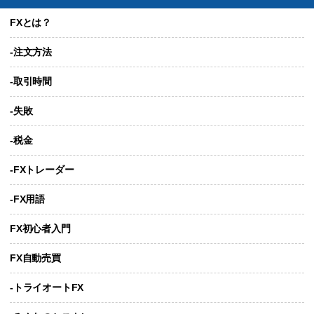
FXとは？
-注文方法
-取引時間
-失敗
-税金
-FXトレーダー
-FX用語
FX初心者入門
FX自動売買
-トライオートFX