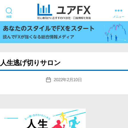
検索
メニュー
ユ
ア
FX
人生逃げ切りサロン
2022年2月10日
投
稿
日