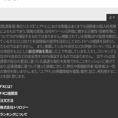
上
↑
【免責事項・取引リスク】『ユアFX』における情報はあくまでも投稿者の個人的見解
によるものであり、情報の真偽、会社やツールの評価に関する正確性・信頼性等に
ついて100％保証するものではありません。
掲載されている情報はFX投資を検討し
ている方などに向けた有益情報の提供を目的としており、FXへの勧誘を目的とし
たものではありません。
また、掲載しているFX会社などの評価・ランキングは、8つ
の項目をもとにした
総合評価を算出
した上で作成しています。
ただし、ランキング上
位のFX会社などの安全性を100％保証するものではありません。
当サイトは投
資家が自分の意志に基づいた最適な取引を実現できることをミッションに掲げて
おり、記事情報に基づいて被った損害に対して、弊社や情報提供者・監修者は一切
の責任を負いません。また、『ユアFX』の掲載情報を複製、販売、加工、再利用するこ
とを固く禁じます。
FXとは？
FX口座開設
注文方法
株式会社トリロジー
ランキングについて