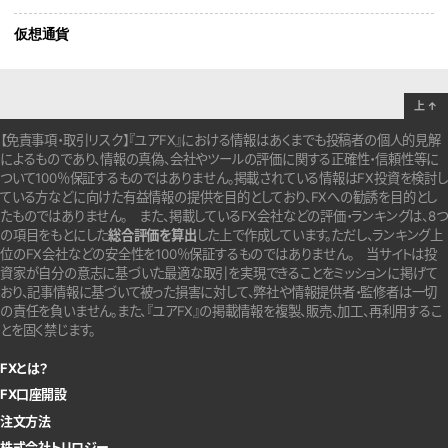
仮想通貨
上
↑
【免責事項・取引リスク】『ユアFX』における情報はあくまでも投稿者の個人的見解
によるものであり、情報の真偽、会社やツールの評価に関する正確性・信頼性等に
ついて100％保証するものではありません。
掲載されている情報はFX投資を検討し
ている方などに向けた有益情報の提供を目的としており、FXへの勧誘を目的とし
たものではありません。
また、掲載しているFX会社などの評価・ランキングは、8つ
の項目をもとにした
総合評価を算出
した上で作成しています。
ただし、ランキング上
位のFX会社などの安全性を100％保証するものではありません。
当サイトは投
資家が自分の意志に基づいた最適な取引を実現できることをミッションに掲げて
おり、記事情報に基づいて被った損害に対して、弊社や情報提供者・監修者は一切
の責任を負いません。また、『ユアFX』の掲載情報を複製、販売、加工、再利用するこ
とを固く禁じます。
FXとは？
FX口座開設
注文方法
株式会社トリロジー