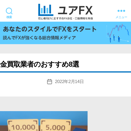
検索
メニュー
ユ
ア
FX
金買取業者のおすすめ8選
2022年2月14日
投
稿
日