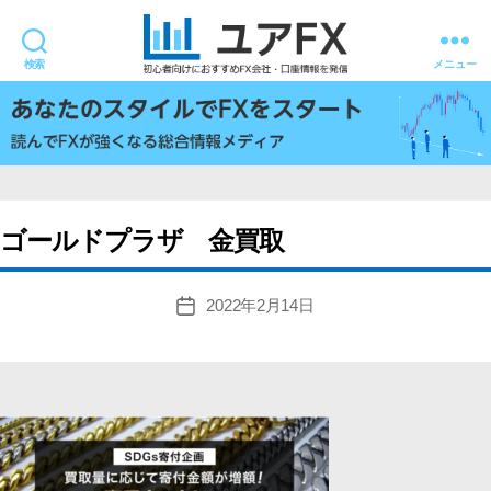
検索
メニュー
ユ
ア
FX
ゴールドプラザ 金買取
2022年2月14日
投
稿
日