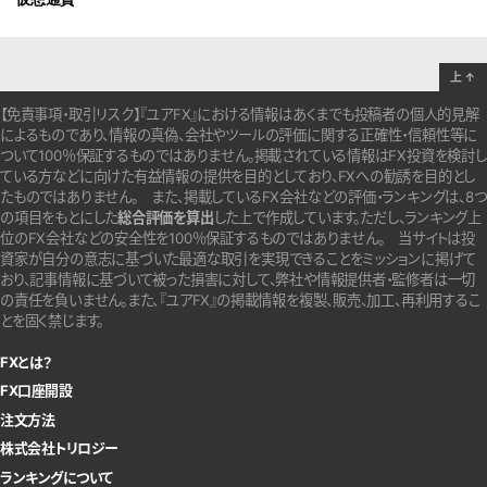
上
↑
【免責事項・取引リスク】『ユアFX』における情報はあくまでも投稿者の個人的見解
によるものであり、情報の真偽、会社やツールの評価に関する正確性・信頼性等に
ついて100％保証するものではありません。
掲載されている情報はFX投資を検討し
ている方などに向けた有益情報の提供を目的としており、FXへの勧誘を目的とし
たものではありません。
また、掲載しているFX会社などの評価・ランキングは、8つ
の項目をもとにした
総合評価を算出
した上で作成しています。
ただし、ランキング上
位のFX会社などの安全性を100％保証するものではありません。
当サイトは投
資家が自分の意志に基づいた最適な取引を実現できることをミッションに掲げて
おり、記事情報に基づいて被った損害に対して、弊社や情報提供者・監修者は一切
の責任を負いません。また、『ユアFX』の掲載情報を複製、販売、加工、再利用するこ
とを固く禁じます。
FXとは？
FX口座開設
注文方法
株式会社トリロジー
ランキングについて