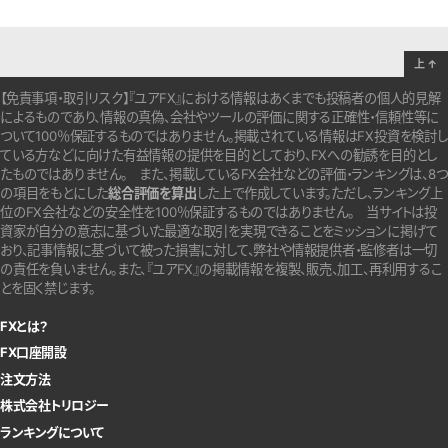
上
↑
【免責事項・取引リスク】『ユアFX』における情報はあくまでも投稿者の個人的見解
によるものであり、情報の真偽、会社やツールの評価に関する正確性・信頼性等に
ついて100％保証するものではありません。
掲載されている情報はFX投資を検討し
ている方などに向けた有益情報の提供を目的としており、FXへの勧誘を目的とし
たものではありません。
また、掲載しているFX会社などの評価・ランキングは、8つ
の項目をもとにした
総合評価を算出
した上で作成しています。
ただし、ランキング上
位のFX会社などの安全性を100％保証するものではありません。
当サイトは投
資家が自分の意志に基づいた最適な取引を実現できることをミッションに掲げて
おり、記事情報に基づいて被った損害に対して、弊社や情報提供者・監修者は一切
の責任を負いません。また、『ユアFX』の掲載情報を複製、販売、加工、再利用するこ
とを固く禁じます。
FXとは？
FX口座開設
注文方法
株式会社トリロジー
ランキングについて