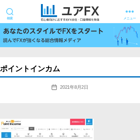
検索
メニュー
ユ
ア
FX
ポイントインカム
2021年8月2日
投
稿
日