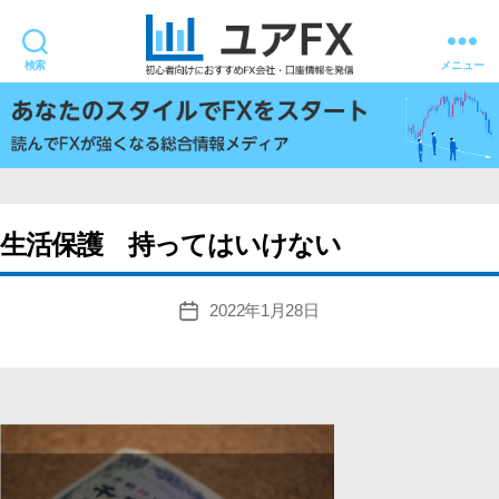
検索
メニュー
ユ
ア
FX
生活保護 持ってはいけない
2022年1月28日
投
稿
日