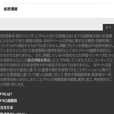
仮想通貨
上
↑
【免責事項・取引リスク】『ユアFX』における情報はあくまでも投稿者の個人的見解
によるものであり、情報の真偽、会社やツールの評価に関する正確性・信頼性等に
ついて100％保証するものではありません。
掲載されている情報はFX投資を検討し
ている方などに向けた有益情報の提供を目的としており、FXへの勧誘を目的とし
たものではありません。
また、掲載しているFX会社などの評価・ランキングは、8つ
の項目をもとにした
総合評価を算出
した上で作成しています。
ただし、ランキング上
位のFX会社などの安全性を100％保証するものではありません。
当サイトは投
資家が自分の意志に基づいた最適な取引を実現できることをミッションに掲げて
おり、記事情報に基づいて被った損害に対して、弊社や情報提供者・監修者は一切
の責任を負いません。また、『ユアFX』の掲載情報を複製、販売、加工、再利用するこ
とを固く禁じます。
FXとは？
FX口座開設
注文方法
株式会社トリロジー