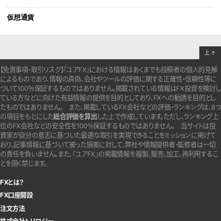
仮想通貨
上
↑
【免責事項・取引リスク】『ユアFX』における情報はあくまでも投稿者の個人的見解
によるものであり、情報の真偽、会社やツールの評価に関する正確性・信頼性等に
ついて100％保証するものではありません。
掲載されている情報はFX投資を検討し
ている方などに向けた有益情報の提供を目的としており、FXへの勧誘を目的とし
たものではありません。
また、掲載しているFX会社などの評価・ランキングは、8つ
の項目をもとにした
総合評価を算出
した上で作成しています。
ただし、ランキング上
位のFX会社などの安全性を100％保証するものではありません。
当サイトは投
資家が自分の意志に基づいた最適な取引を実現できることをミッションに掲げて
おり、記事情報に基づいて被った損害に対して、弊社や情報提供者・監修者は一切
の責任を負いません。また、『ユアFX』の掲載情報を複製、販売、加工、再利用するこ
とを固く禁じます。
FXとは？
FX口座開設
注文方法
株式会社トリロジー