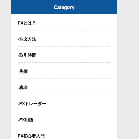
Category
FXとは？
-注文方法
-取引時間
-失敗
-税金
-FXトレーダー
-FX用語
FX初心者入門