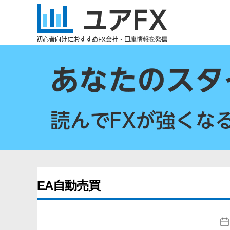
ユ
ア
FX
EA自動売買