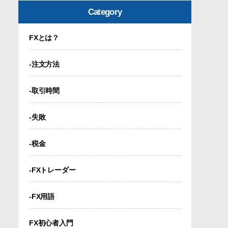
Category
FXとは？
-注文方法
-取引時間
-失敗
-税金
-FXトレーダー
-FX用語
FX初心者入門