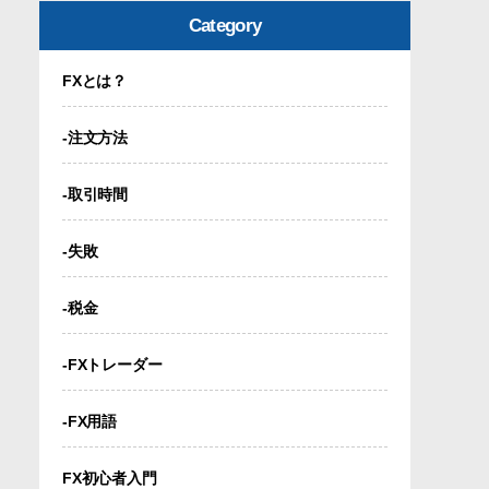
Category
FXとは？
-注文方法
-取引時間
-失敗
-税金
-FXトレーダー
-FX用語
FX初心者入門