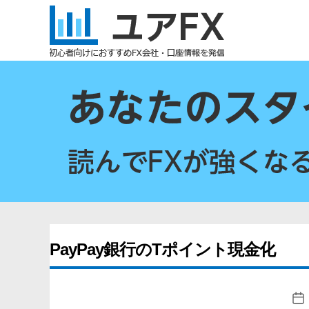
ユ
ア
FX
PayPay銀行のTポイント現金化
投