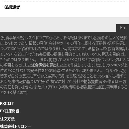
仮想通貨
上
↑
【免責事項・取引リスク】『ユアFX』における情報はあくまでも投稿者の個人的見解
によるものであり、情報の真偽、会社やツールの評価に関する正確性・信頼性等に
ついて100％保証するものではありません。
掲載されている情報はFX投資を検討し
ている方などに向けた有益情報の提供を目的としており、FXへの勧誘を目的とし
たものではありません。
また、掲載しているFX会社などの評価・ランキングは、8つ
の項目をもとにした
総合評価を算出
した上で作成しています。
ただし、ランキング上
位のFX会社などの安全性を100％保証するものではありません。
当サイトは投
資家が自分の意志に基づいた最適な取引を実現できることをミッションに掲げて
おり、記事情報に基づいて被った損害に対して、弊社や情報提供者・監修者は一切
の責任を負いません。また、『ユアFX』の掲載情報を複製、販売、加工、再利用するこ
とを固く禁じます。
FXとは？
FX口座開設
注文方法
株式会社トリロジー