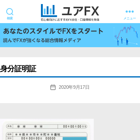
検索
メニュー
ユ
ア
FX
身分証明証
2020年9月17日
投
稿
日