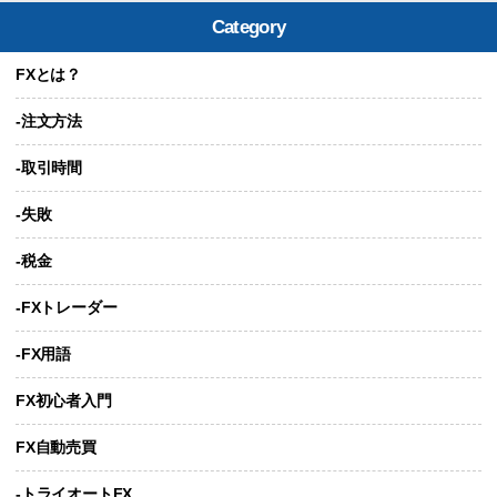
Category
FXとは？
-注文方法
-取引時間
-失敗
-税金
-FXトレーダー
-FX用語
FX初心者入門
FX自動売買
-トライオートFX