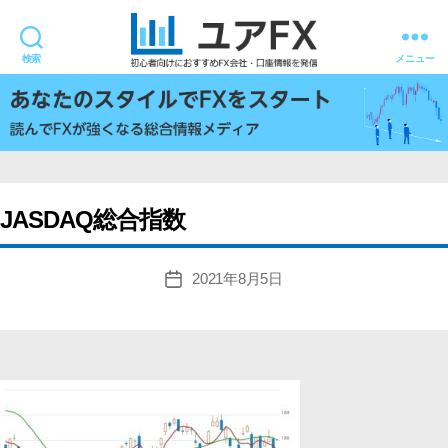
検索
メニュー
ユ
ア
FX
JASDAQ総合指数
2021年8月5日
投
稿
日