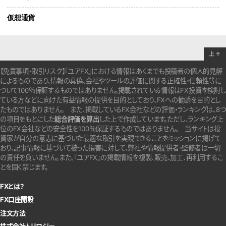
仮想通貨
上
↑
【免責事項・取引リスク】『ユアFX』における情報はあくまでも投稿者の個人的見解
によるものであり、情報の真偽、会社やツールの評価に関する正確性・信頼性等に
ついて100％保証するものではありません。
掲載されている情報はFX投資を検討し
ている方などに向けた有益情報の提供を目的としており、FXへの勧誘を目的とし
たものではありません。
また、掲載しているFX会社などの評価・ランキングは、8つ
の項目をもとにした
総合評価を算出
した上で作成しています。
ただし、ランキング上
位のFX会社などの安全性を100％保証するものではありません。
当サイトは投
資家が自分の意志に基づいた最適な取引を実現できることをミッションに掲げて
おり、記事情報に基づいて被った損害に対して、弊社や情報提供者・監修者は一切
の責任を負いません。また、『ユアFX』の掲載情報を複製、販売、加工、再利用するこ
とを固く禁じます。
FXとは？
FX口座開設
注文方法
株式会社トリロジー