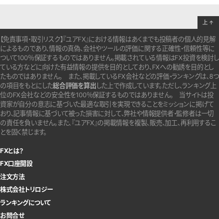
上
↑
【免責事項・取引リスク】『ユアFX』における情報はあくまでも投稿者の個人的見解
によるものであり、情報の真偽、会社やツールの評価に関する正確性・信頼性等に
ついて100％保証するものではありません。
掲載されている情報はFX投資を検討し
ている方などに向けた有益情報の提供を目的としており、FXへの勧誘を目的とし
たものではありません。
また、掲載しているFX会社などの評価・ランキングは、8つ
の項目をもとにした
総合評価を算出
した上で作成しています。
ただし、ランキング上
位のFX会社などの安全性を100％保証するものではありません。
当サイトは投
資家が自分の意志に基づいた最適な取引を実現できることをミッションに掲げて
おり、記事情報に基づいて被った損害に対して、弊社や情報提供者・監修者は一切
の責任を負いません。また、『ユアFX』の掲載情報を複製、販売、加工、再利用するこ
とを固く禁じます。
FXとは？
FX口座開設
注文方法
株式会社トリロジー
ランキングについて
お問合せ