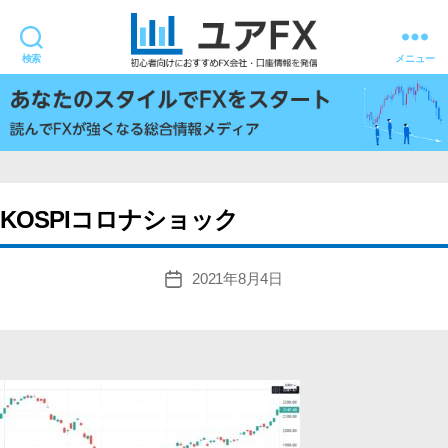
検索
メニュー
ユ
ア
FX
KOSPIコロナショック
2021年8月4日
投
稿
日