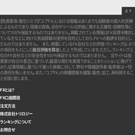
上
↑
【免責事項・取引リスク】『ユアFX』における情報はあくまでも投稿者の個人的見解
によるものであり、情報の真偽、会社やツールの評価に関する正確性・信頼性等に
ついて100％保証するものではありません。
掲載されている情報はFX投資を検討し
ている方などに向けた有益情報の提供を目的としており、FXへの勧誘を目的とし
たものではありません。
また、掲載しているFX会社などの評価・ランキングは、8つ
の項目をもとにした
総合評価を算出
した上で作成しています。
ただし、ランキング上
位のFX会社などの安全性を100％保証するものではありません。
当サイトは投
資家が自分の意志に基づいた最適な取引を実現できることをミッションに掲げて
おり、記事情報に基づいて被った損害に対して、弊社や情報提供者・監修者は一切
の責任を負いません。また、『ユアFX』の掲載情報を複製、販売、加工、再利用するこ
とを固く禁じます。
FXとは？
FX口座開設
注文方法
株式会社トリロジー
ランキングについて
お問合せ