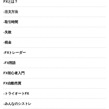
FXとは？
-注文方法
-取引時間
-失敗
-税金
-FXトレーダー
-FX用語
FX初心者入門
FX自動売買
-トライオートFX
-みんなのシストレ