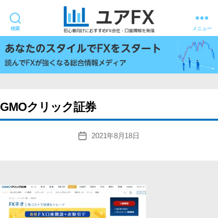
検索
メニュー
ユ
ア
FX
GMOクリック証券
2021年8月18日
投
稿
日