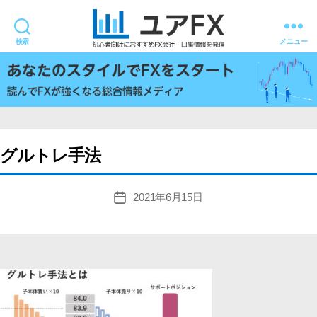
検索
メニュー
ユ
ア
FX
グルトレ手法
2021年6月15日
投
稿
日