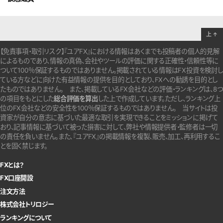
上
↑
【免責事項・取引リスク】『ユアFX』における情報はあくまでも投稿者の個人的見解
によるものであり、情報の真偽、会社やツールの評価に関する正確性・信頼性等に
ついて100％保証するものではありません。
掲載されている情報はFX投資を検討し
ている方などに向けた有益情報の提供を目的としており、FXへの勧誘を目的とし
たものではありません。
また、掲載しているFX会社などの評価・ランキングは、8つ
の項目をもとにした
総合評価を算出
した上で作成しています。
ただし、ランキング上
位のFX会社などの安全性を100％保証するものではありません。
当サイトは投
資家が自分の意志に基づいた最適な取引を実現できることをミッションに掲げて
おり、記事情報に基づいて被った損害に対して、弊社や情報提供者・監修者は一切
の責任を負いません。また、『ユアFX』の掲載情報を複製、販売、加工、再利用するこ
とを固く禁じます。
FXとは？
FX口座開設
注文方法
株式会社トリロジー
ランキングについて