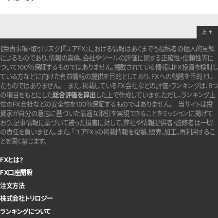
上
↑
【免責事項・取引リスク】『ユアFX』における情報はあくまでも投稿者の個人的見解
によるものであり、情報の真偽、会社やツールの評価に関する正確性・信頼性等に
ついて100％保証するものではありません。
掲載されている情報はFX投資を検討し
ている方などに向けた有益情報の提供を目的としており、FXへの勧誘を目的とし
たものではありません。
また、掲載しているFX会社などの評価・ランキングは、8つ
の項目をもとにした
総合評価を算出
した上で作成しています。
ただし、ランキング上
位のFX会社などの安全性を100％保証するものではありません。
当サイトは投
資家が自分の意志に基づいた最適な取引を実現できることをミッションに掲げて
おり、記事情報に基づいて被った損害に対して、弊社や情報提供者・監修者は一切
の責任を負いません。また、『ユアFX』の掲載情報を複製、販売、加工、再利用するこ
とを固く禁じます。
FXとは？
FX口座開設
注文方法
株式会社トリロジー
ランキングについて