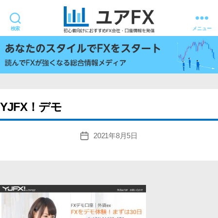
検索
メニュー
ユ
ア
FX
YJFX！デモ
2021年8月5日
投
稿
日