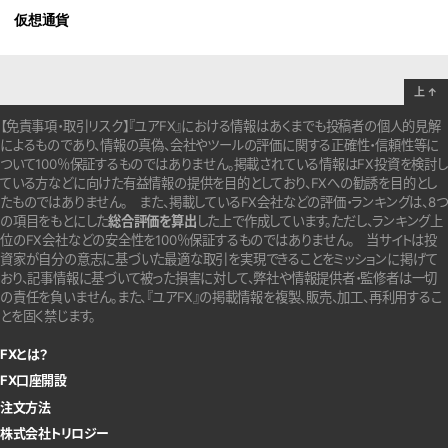
仮想通貨
上
↑
【免責事項・取引リスク】『ユアFX』における情報はあくまでも投稿者の個人的見解
によるものであり、情報の真偽、会社やツールの評価に関する正確性・信頼性等に
ついて100％保証するものではありません。
掲載されている情報はFX投資を検討し
ている方などに向けた有益情報の提供を目的としており、FXへの勧誘を目的とし
たものではありません。
また、掲載しているFX会社などの評価・ランキングは、8つ
の項目をもとにした
総合評価を算出
した上で作成しています。
ただし、ランキング上
位のFX会社などの安全性を100％保証するものではありません。
当サイトは投
資家が自分の意志に基づいた最適な取引を実現できることをミッションに掲げて
おり、記事情報に基づいて被った損害に対して、弊社や情報提供者・監修者は一切
の責任を負いません。また、『ユアFX』の掲載情報を複製、販売、加工、再利用するこ
とを固く禁じます。
FXとは？
FX口座開設
注文方法
株式会社トリロジー