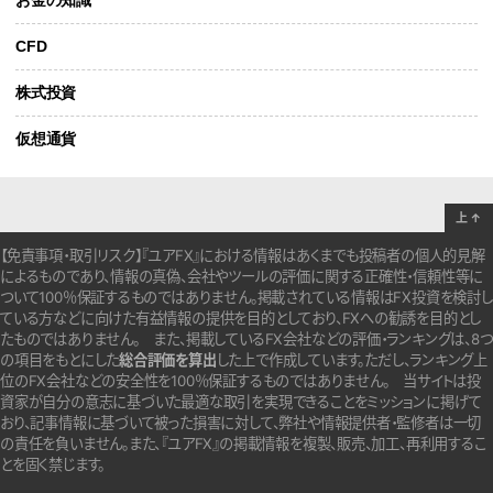
CFD
株式投資
仮想通貨
上
↑
【免責事項・取引リスク】『ユアFX』における情報はあくまでも投稿者の個人的見解
によるものであり、情報の真偽、会社やツールの評価に関する正確性・信頼性等に
ついて100％保証するものではありません。
掲載されている情報はFX投資を検討し
ている方などに向けた有益情報の提供を目的としており、FXへの勧誘を目的とし
たものではありません。
また、掲載しているFX会社などの評価・ランキングは、8つ
の項目をもとにした
総合評価を算出
した上で作成しています。
ただし、ランキング上
位のFX会社などの安全性を100％保証するものではありません。
当サイトは投
資家が自分の意志に基づいた最適な取引を実現できることをミッションに掲げて
おり、記事情報に基づいて被った損害に対して、弊社や情報提供者・監修者は一切
の責任を負いません。また、『ユアFX』の掲載情報を複製、販売、加工、再利用するこ
とを固く禁じます。