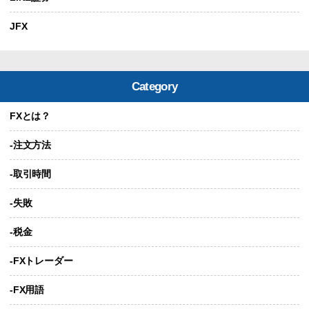
JFX
Category
FXとは？
-注文方法
-取引時間
-失敗
-税金
-FXトレーダー
-FX用語