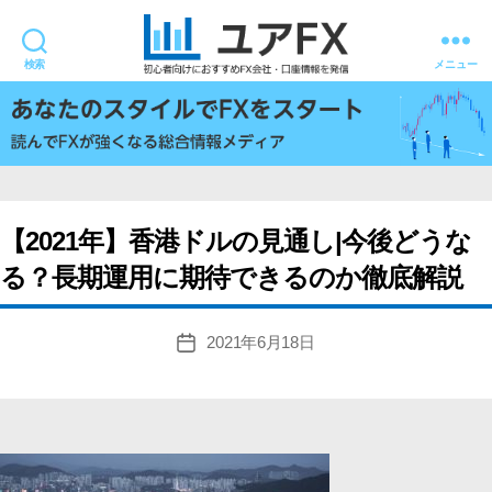
検索
メニュー
ユ
ア
FX
【2021年】香港ドルの見通し|今後どうな
る？長期運用に期待できるのか徹底解説
2021年6月18日
投
稿
日