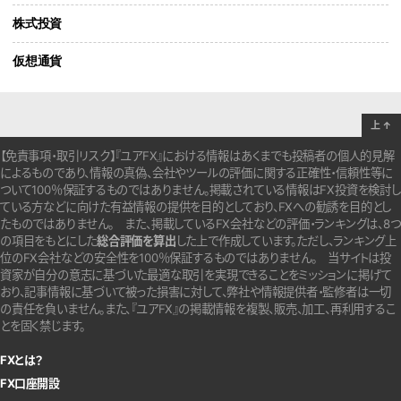
株式投資
仮想通貨
上
↑
【免責事項・取引リスク】『ユアFX』における情報はあくまでも投稿者の個人的見解
によるものであり、情報の真偽、会社やツールの評価に関する正確性・信頼性等に
ついて100％保証するものではありません。
掲載されている情報はFX投資を検討し
ている方などに向けた有益情報の提供を目的としており、FXへの勧誘を目的とし
たものではありません。
また、掲載しているFX会社などの評価・ランキングは、8つ
の項目をもとにした
総合評価を算出
した上で作成しています。
ただし、ランキング上
位のFX会社などの安全性を100％保証するものではありません。
当サイトは投
資家が自分の意志に基づいた最適な取引を実現できることをミッションに掲げて
おり、記事情報に基づいて被った損害に対して、弊社や情報提供者・監修者は一切
の責任を負いません。また、『ユアFX』の掲載情報を複製、販売、加工、再利用するこ
とを固く禁じます。
FXとは？
FX口座開設